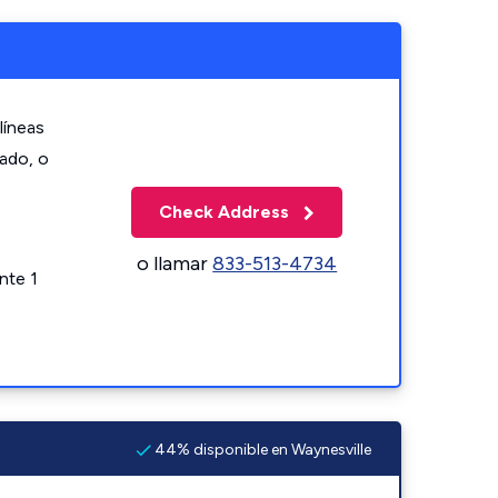
líneas
zado, o
Check Address
o llamar
833-513-4734
nte 1
44% disponible en Waynesville