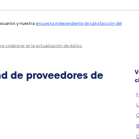
 usuarios y nuestra
encuesta independiente de satisfacción del
a colaborar en la actualización de datos.
ad de proveedores de
V
c
L
C
B
C