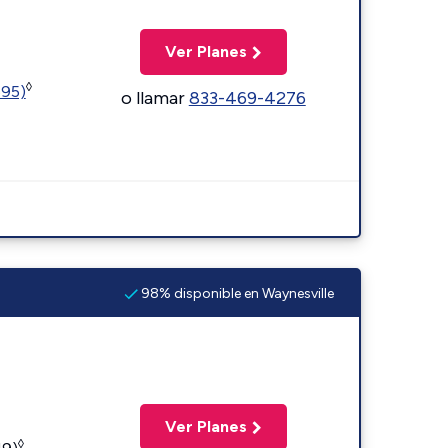
Ver Planes
◊
595)
o llamar
833-469-4276
98% disponible en Waynesville
Ver Planes
◊