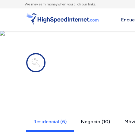
We
may earn money
when you click our links.
Encue
Compañías de Internet en
Waynesvill
Residencial (6)
Negocio (10)
Móvil