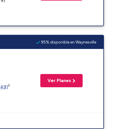
19)
95% disponible en Waynesville
Ver Planes
◊
449)