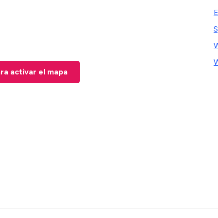
E
S
W
W
ara activar el mapa