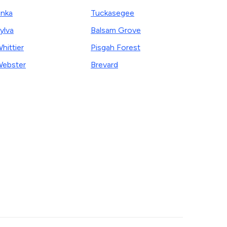
nka
Tuckasegee
ylva
Balsam Grove
hittier
Pisgah Forest
ebster
Brevard