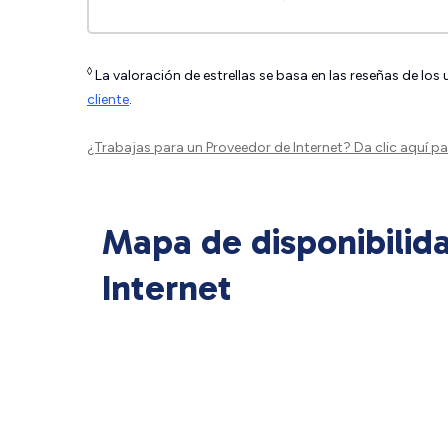
◊
La valoración de estrellas se basa en las reseñas de los
cliente
.
¿Trabajas para un Proveedor de Internet?
Da clic aquí
par
Mapa de disponibilid
Internet