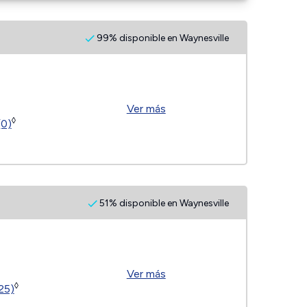
99% disponible en Waynesville
Ver más
◊
(0)
51% disponible en Waynesville
Ver más
◊
25)