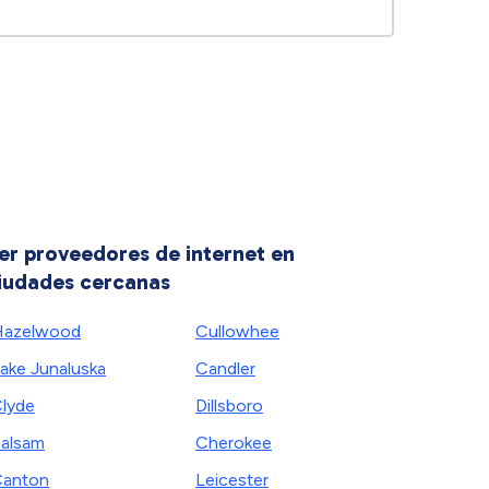
er proveedores de internet en
iudades cercanas
Hazelwood
Cullowhee
ake Junaluska
Candler
lyde
Dillsboro
alsam
Cherokee
anton
Leicester