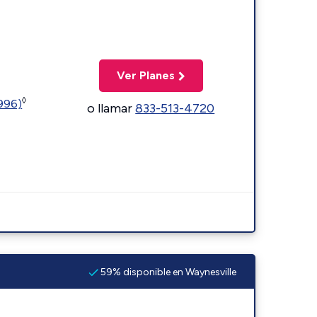
Ver Planes
◊
5996)
o llamar
833-513-4720
59% disponible en Waynesville