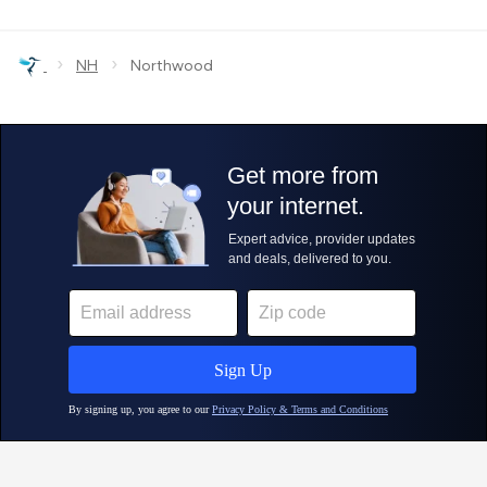
›
›
NH
Northwood