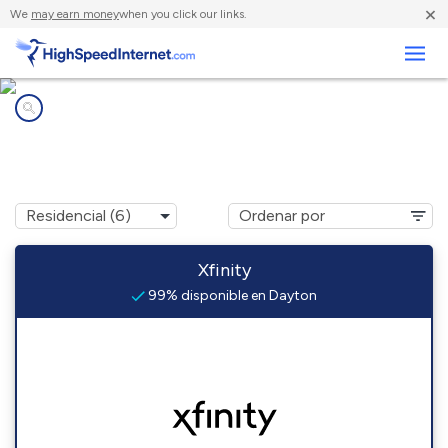
×
We
may earn money
when you click our links.
Negocios
Compañías de Internet en
Dayton, NJ
Xfinity
99% disponible en Dayton