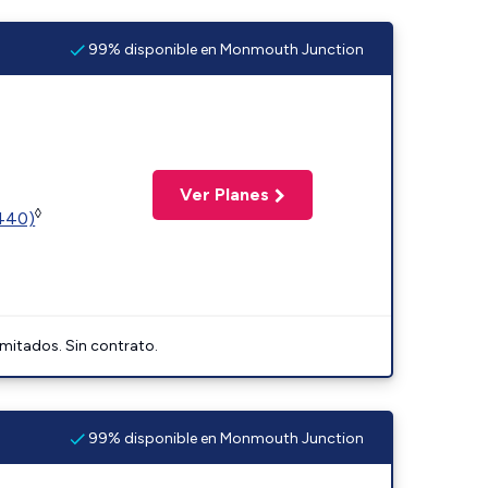
99% disponible en Monmouth Junction
Ver Planes
◊
2440)
imitados. Sin contrato.
99% disponible en Monmouth Junction