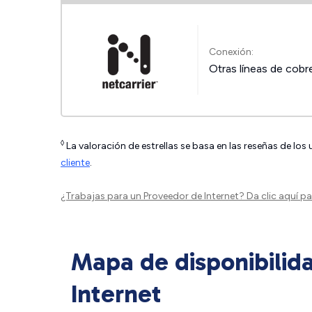
Conexión:
Otras líneas de cobr
◊
La valoración de estrellas se basa en las reseñas de los
cliente
.
¿Trabajas para un Proveedor de Internet?
Da clic aquí
par
Mapa de disponibilid
Internet