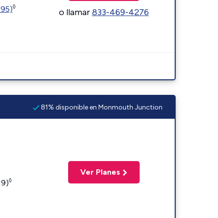
◊
595)
o llamar
833-469-4276
81% disponible en Monmouth Junction
Ver Planes
◊
19)