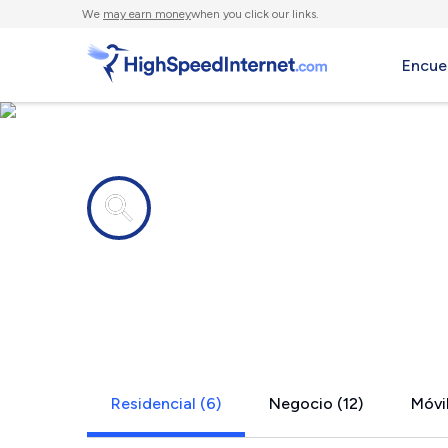
We
may earn money
when you click our links.
Encue
Compañías de Internet en
Monmouth J
Residencial (6)
Negocio (12)
Móvil