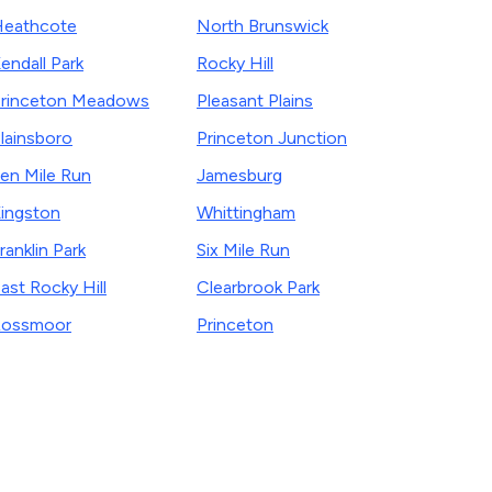
eathcote
North Brunswick
endall Park
Rocky Hill
rinceton Meadows
Pleasant Plains
lainsboro
Princeton Junction
en Mile Run
Jamesburg
ingston
Whittingham
ranklin Park
Six Mile Run
ast Rocky Hill
Clearbrook Park
Rossmoor
Princeton