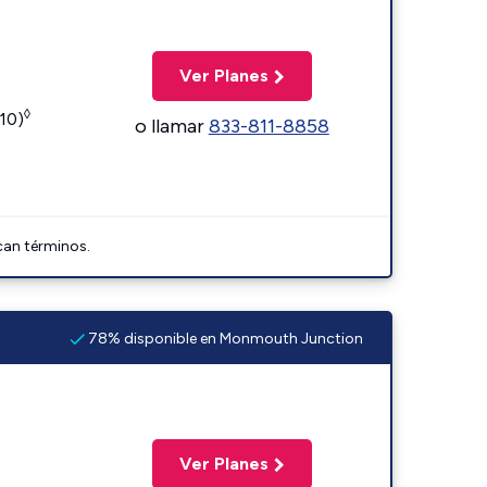
Ver Planes
◊
110)
o llamar
833-811-8858
can términos.
78% disponible en Monmouth Junction
Ver Planes