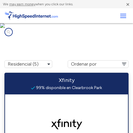
×
We
may earn money
when you click our links.
Negocios
Compañías de Internet en
Clearbrook Park, NJ
Xfinity
99% disponible en Clearbrook Park