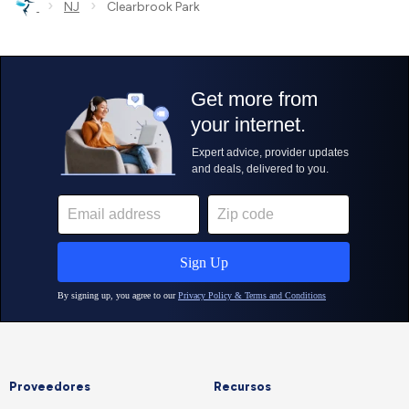
›
›
NJ
Clearbrook Park
Proveedores
Recursos