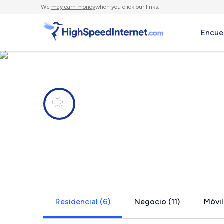
We
may earn money
when you click our links.
Encue
Compañías de Internet en
Hightstown
Residencial (6)
Negocio (11)
Móvil