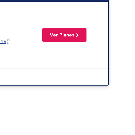
Ver Planes
◊
449)