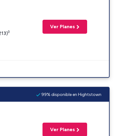
Ver Planes
◊
213)
99% disponible en Hightstown
Ver Planes