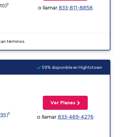
◊
110)
o llamar
833-811-8858
can términos.
59% disponible en Hightstown
Ver Planes
◊
595)
o llamar
833-469-4276