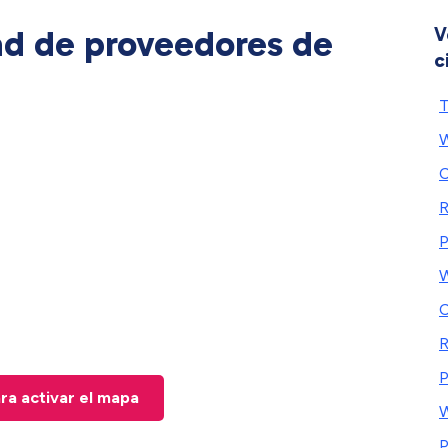
ad de proveedores de
V
c
T
W
C
R
P
W
C
P
ara activar el mapa
W
P