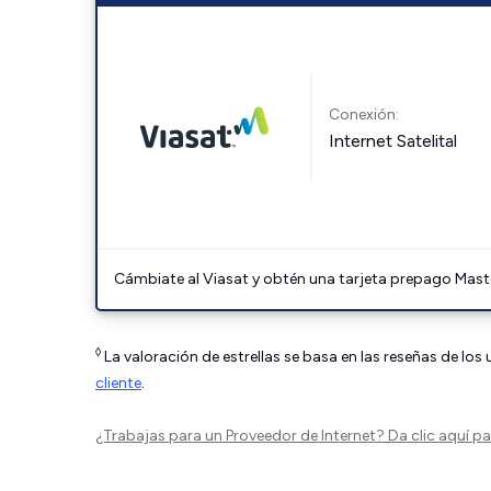
Conexión:
Internet Satelital
Cámbiate al Viasat y obtén una tarjeta prepago Mast
◊
La valoración de estrellas se basa en las reseñas de los
cliente
.
¿Trabajas para un Proveedor de Internet?
Da clic aquí
par