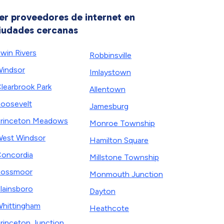
er proveedores de internet en
iudades cercanas
win Rivers
Robbinsville
indsor
Imlaystown
learbrook Park
Allentown
oosevelt
Jamesburg
rinceton Meadows
Monroe Township
est Windsor
Hamilton Square
oncordia
Millstone Township
Rossmoor
Monmouth Junction
lainsboro
Dayton
hittingham
Heathcote
rinceton Junction