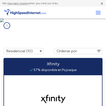
×
We
may earn money
when you click our links.
Negocios
Compañías de Internet en
Pojoaque, NM
Xfinity
57% disponible en Pojoaque