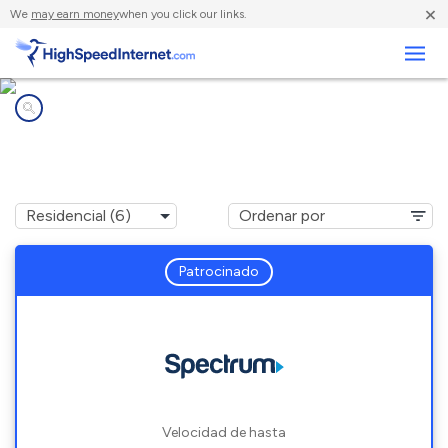
×
We
may earn money
when you click our links.
Negocios
Compañías de Internet en
Heuvelton, NY
Patrocinado
Velocidad de hasta