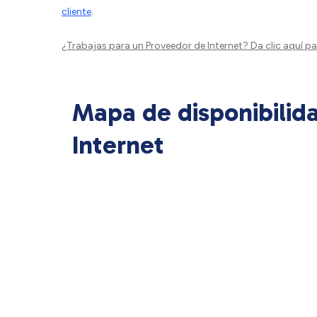
cliente
.
¿Trabajas para un Proveedor de Internet?
Da clic aquí
par
Mapa de disponibilid
Internet