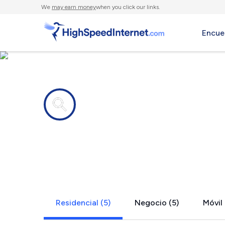
We
may earn money
when you click our links.
Encue
Compañías de Internet en
Branchdale,
Residencial (5)
Negocio (5)
Móvil 