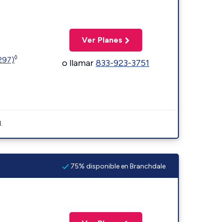
Ver Planes
◊
1297)
o llamar
833-923-3751
.
75% disponible en Branchdale