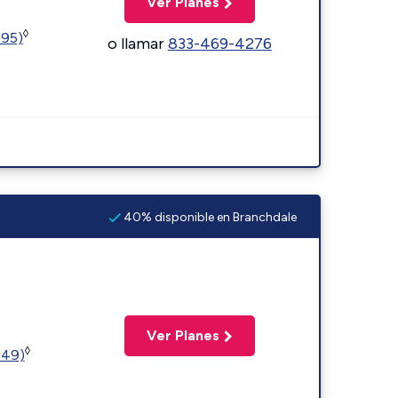
Ver Planes
◊
595)
o llamar
833-469-4276
40% disponible en Branchdale
Ver Planes
◊
449)