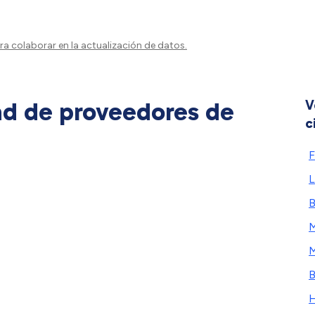
a colaborar en la actualización de datos.
ad de proveedores de
V
c
F
L
B
M
M
B
H