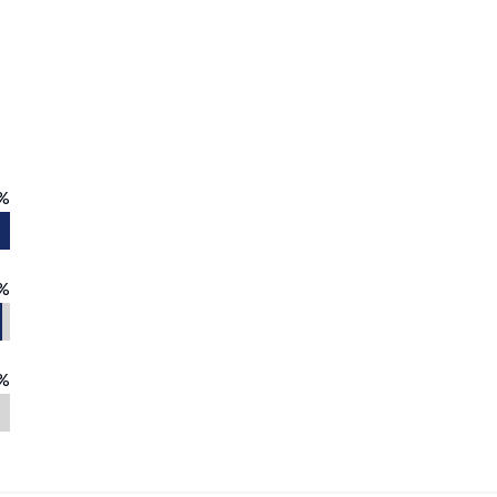
%
%
%