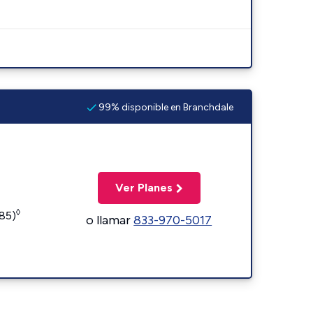
99% disponible en Branchdale
Ver Planes
◊
185)
o llamar
833-970-5017