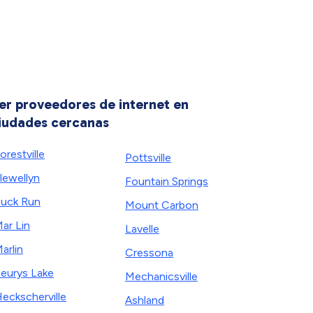
er proveedores de internet en
iudades cercanas
orestville
Pottsville
lewellyn
Fountain Springs
uck Run
Mount Carbon
ar Lin
Lavelle
arlin
Cressona
eurys Lake
Mechanicsville
eckscherville
Ashland