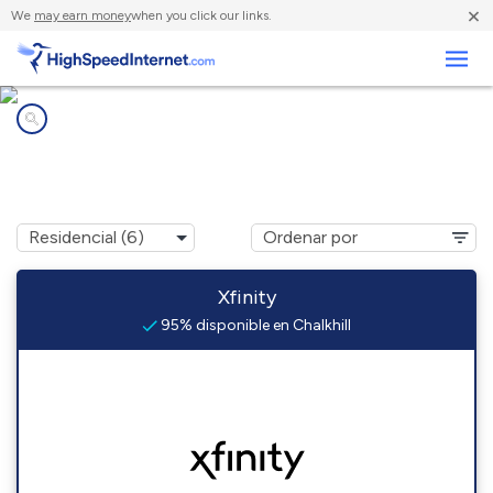
×
We
may earn money
when you click our links.
Negocios
Compañías de Internet en
Chalkhill, PA
Xfinity
95% disponible en Chalkhill