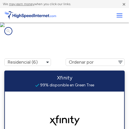
×
We
may earn money
when you click our links.
Negocios
Compañías de Internet en
Green Tree, PA
Xfinity
99% disponible en Green Tree