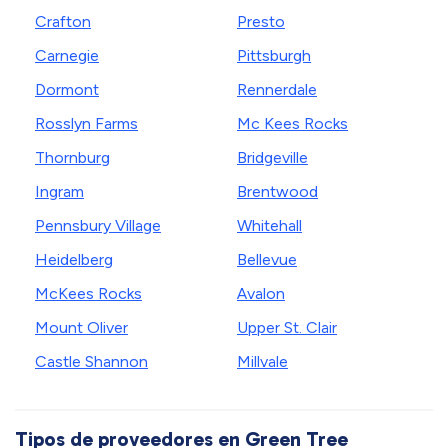
Crafton
Presto
Carnegie
Pittsburgh
Dormont
Rennerdale
Rosslyn Farms
Mc Kees Rocks
Thornburg
Bridgeville
Ingram
Brentwood
Pennsbury Village
Whitehall
Heidelberg
Bellevue
McKees Rocks
Avalon
Mount Oliver
Upper St. Clair
Castle Shannon
Millvale
Tipos de proveedores en Green Tree