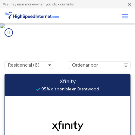
×
We
may earn money
when you click our links.
Negocios
Compañías de Internet en
Brentwood, PA
Xfinity
95% disponible en Brentwood