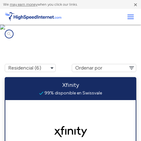
×
We
may earn money
when you click our links.
Negocios
Compañías de Internet en
Swissvale, PA
Xfinity
99% disponible en Swissvale