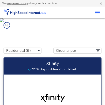
×
We
may earn money
when you click our links.
Negocios
Compañías de Internet en
South Park, PA
Xfinity
99% disponible en South Park