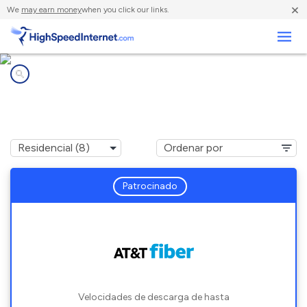
×
We
may earn money
when you click our links.
Negocios
Compañías de Internet en
Laurel Run, PA
Patrocinado
Velocidades de descarga de hasta