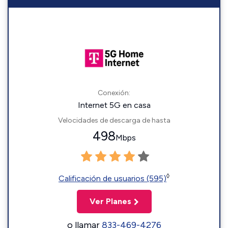
Conexión:
Internet 5G en casa
Velocidades de descarga de hasta
498
Mbps
◊
Calificación de usuarios (595)
Ver Planes
o llamar
833-469-4276