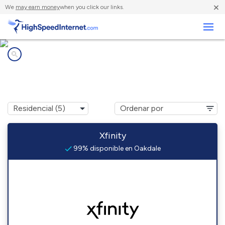
×
We
may earn money
when you click our links.
Negocios
Compañías de Internet en
Oakdale, PA
Xfinity
99% disponible en Oakdale