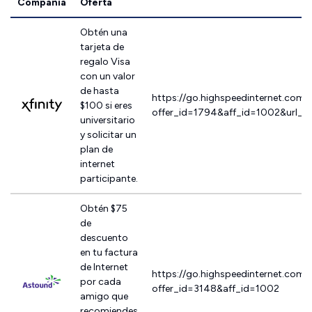
Compañía
Oferta
Obtén una
tarjeta de
regalo Visa
con un valor
de hasta
https://go.highspeedinternet.com/
$100 si eres
offer_id=1794&aff_id=1002&url_i
universitario
y solicitar un
plan de
internet
participante.
Obtén $75
de
descuento
en tu factura
de Internet
https://go.highspeedinternet.com/
por cada
offer_id=3148&aff_id=1002
amigo que
recomiendes