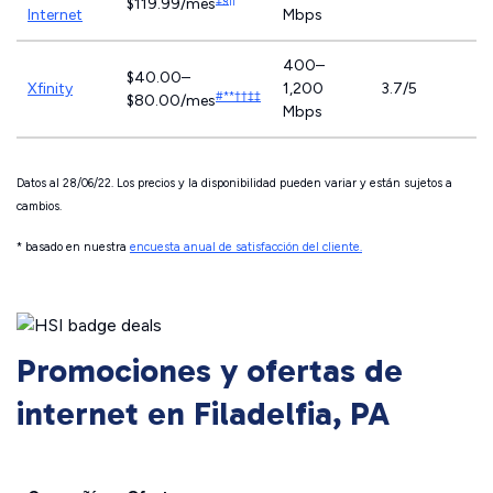
$119.99/mes
Internet
Mbps
400–
$40.00–
Xfinity
1,200
3.7/5
#**††‡‡
$80.00/mes
Mbps
Datos al 28/06/22. Los precios y la disponibilidad pueden variar y están sujetos a
cambios.
* basado en nuestra
encuesta anual de satisfacción del cliente.
Promociones y ofertas de
internet en Filadelfia, PA