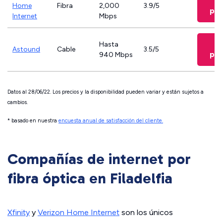
V
Home
Fibra
2,000
3.9/5
pla
Internet
Mbps
V
Hasta
Astound
Cable
3.5/5
pla
940 Mbps
Datos al 28/06/22. Los precios y la disponibilidad pueden variar y están sujetos a
cambios.
* basado en nuestra
encuesta anual de satisfacción del cliente.
Compañías de internet por
fibra óptica en Filadelfia
Xfinity
y
Verizon Home Internet
son ​​los únicos