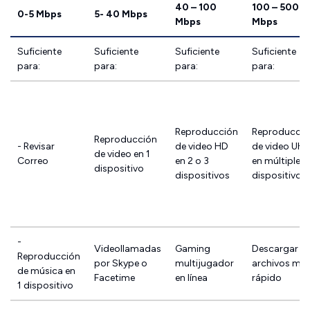
40 – 100
100 – 500
0-5 Mbps
5- 40 Mbps
Mbps
Mbps
Suficiente
Suficiente
Suficiente
Suficiente
para:
para:
para:
para:
Reproducción
Reproducció
Reproducción
- Revisar
de video HD
de video UH
de video en 1
Correo
en 2 o 3
en múltiples
dispositivo
dispositivos
dispositivos
-
Videollamadas
Gaming
Descargar
Reproducción
por Skype o
multijugador
archivos mu
de música en
Facetime
en línea
rápido
1 dispositivo