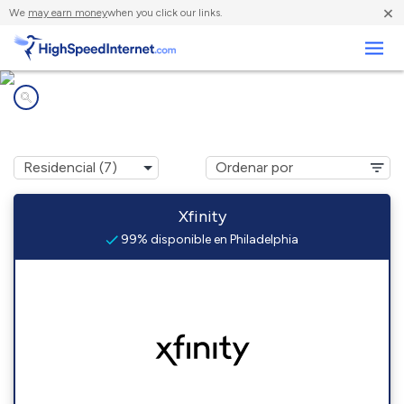
×
We
may earn money
when you click our links.
Negocios
Compañías de Internet en
Philadelphia, PA
Xfinity
99% disponible en Philadelphia