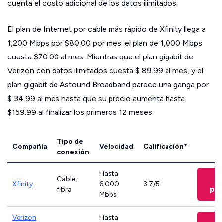
cuenta el costo adicional de los datos ilimitados.
El plan de Internet por cable más rápido de Xfinity llega a
1,200 Mbps por $80.00 por mes; el plan de 1,000 Mbps
cuesta $70.00 al mes. Mientras que el plan gigabit de
Verizon con datos ilimitados cuesta $ 89.99 al mes, y el
plan gigabit de Astound Broadband parece una ganga por
$ 34.99 al mes hasta que su precio aumenta hasta
$159.99 al finalizar los primeros 12 meses.
Tipo de
Compañía
Velocidad
Calificación*
conexión
Hasta
V
Cable,
Xfinity
6,000
3.7/5
pla
fibra
Mbps
Verizon
Hasta