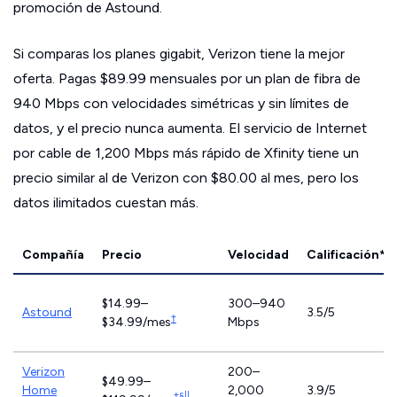
promoción de Astound.
Si comparas los planes gigabit, Verizon tiene la mejor
oferta. Pagas $89.99 mensuales por un plan de fibra de
940 Mbps con velocidades simétricas y sin límites de
datos, y el precio nunca aumenta. El servicio de Internet
por cable de 1,200 Mbps más rápido de Xfinity tiene un
precio similar al de Verizon con $80.00 al mes, pero los
datos ilimitados cuestan más.
Compañía
Precio
Velocidad
Calificación*
$14.99–
300–940
Astound
3.5/5
†
$34.99/mes
Mbps
Verizon
200–
$49.99–
Home
2,000
3.9/5
‡§||