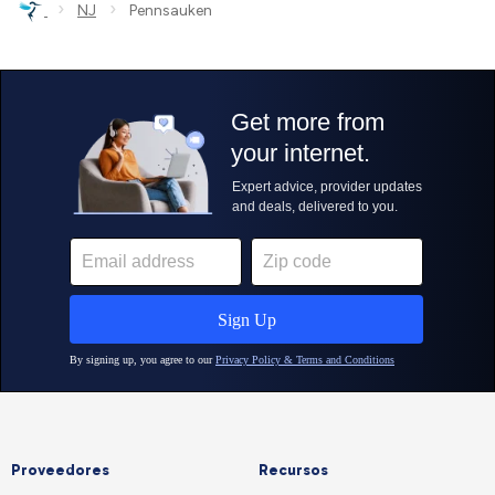
›
›
NJ
Pennsauken
Proveedores
Recursos