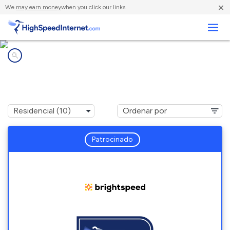
×
We
may earn money
when you click our links.
Negocios
Compañías de Internet en
Pennsauken, NJ
Patrocinado