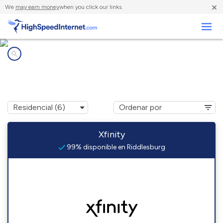
×
We
may earn money
when you click our links.
Negocios
Compañías de Internet en
Riddlesburg, PA
Xfinity
99% disponible en Riddlesburg