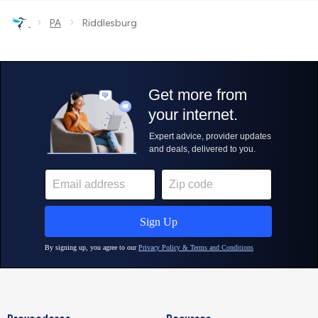
›
›
PA
Riddlesburg