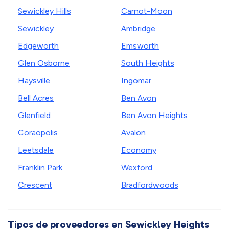
Sewickley Hills
Carnot-Moon
Sewickley
Ambridge
Edgeworth
Emsworth
Glen Osborne
South Heights
Haysville
Ingomar
Bell Acres
Ben Avon
Glenfield
Ben Avon Heights
Coraopolis
Avalon
Leetsdale
Economy
Franklin Park
Wexford
Crescent
Bradfordwoods
Tipos de proveedores en Sewickley Heights