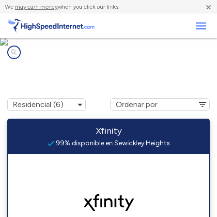
×
We
may earn money
when you click our links.
Negocios
Compañías de Internet en
Sewickley Heights, PA
Xfinity
99% disponible en Sewickley Heights