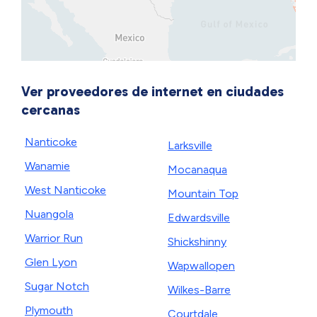
Ver proveedores de internet en ciudades
cercanas
Nanticoke
Larksville
Wanamie
Mocanaqua
West Nanticoke
Mountain Top
Nuangola
Edwardsville
Warrior Run
Shickshinny
Glen Lyon
Wapwallopen
Sugar Notch
Wilkes-Barre
Plymouth
Courtdale