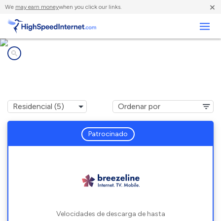
×
We
may earn money
when you click our links.
Negocios
Compañías de Internet en
Sheatown, PA
Patrocinado
Velocidades de descarga de hasta