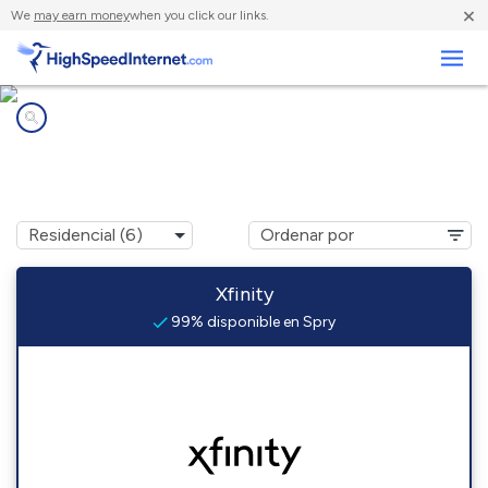
×
We
may earn money
when you click our links.
Negocios
Compañías de Internet en
Spry, PA
Xfinity
99% disponible en Spry