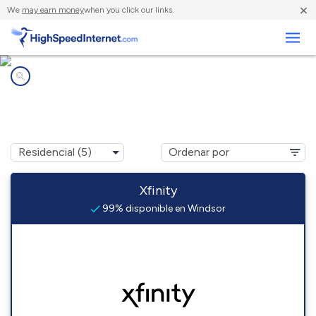
×
We
may earn money
when you click our links.
Negocios
Compañías de Internet en
Windsor, PA
Xfinity
99% disponible en Windsor