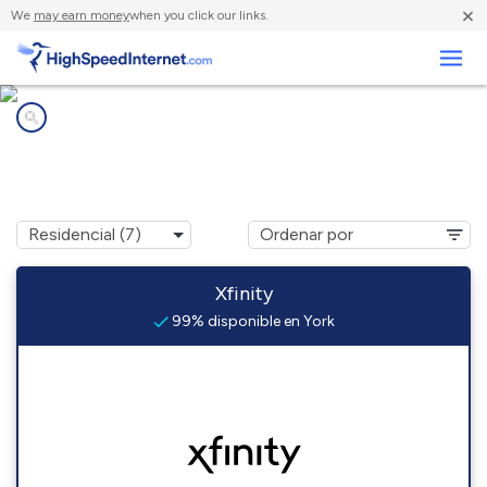
×
We
may earn money
when you click our links.
Negocios
Compañías de Internet en
York, PA
Xfinity
99% disponible en York