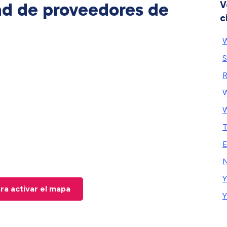
ad de proveedores de
V
c
W
S
R
W
W
T
E
N
Y
ara activar el mapa
Y