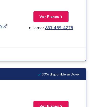
Ver Planes
◊
595)
o llamar
833-469-4276
30% disponible en Dover
Ver Planes