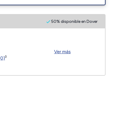
50% disponible en Dover
Ver más
◊
(0)