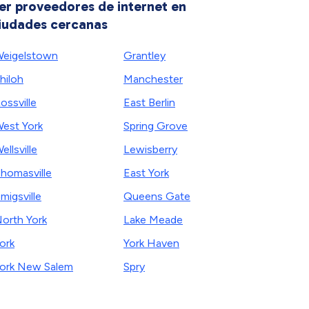
er proveedores de internet en
iudades cercanas
eigelstown
Grantley
hiloh
Manchester
ossville
East Berlin
est York
Spring Grove
ellsville
Lewisberry
homasville
East York
migsville
Queens Gate
orth York
Lake Meade
ork
York Haven
ork New Salem
Spry