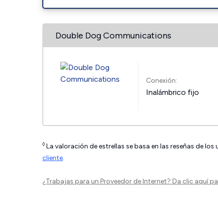
Double Dog Communications
Conexión:
Inalámbrico fijo
◊
La valoración de estrellas se basa en las reseñas de los
cliente
.
¿Trabajas para un Proveedor de Internet?
Da clic aquí
par