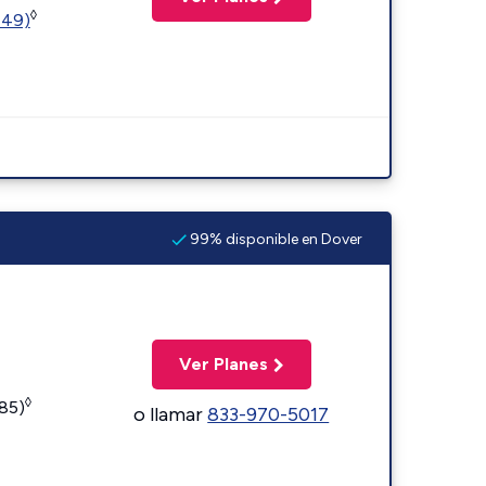
◊
449)
99% disponible en Dover
Ver Planes
◊
185)
o llamar
833-970-5017