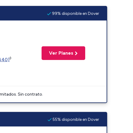
99% disponible en Dover
Ver Planes
◊
2440)
imitados. Sin contrato.
55% disponible en Dover