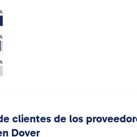
%
%
%
e clientes de los proveedor
 en
Dover