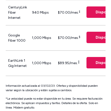
CenturyLink
Disponib
‡
Fiber
940 Mbps
$70.00/mes.
Internet
Google
Disponib
§
1,000 Mbps
$70.00/mes.
Fiber 1000
EarthLink 1
Disponib
║
1,000 Mbps
$89.95/mes.
Gig Internet
Información actualizada al 03/02/23. Ofertas y disponibilidad pueden
variar según la ubicación y están sujetas a cambios.
*La velocidad puede no estar disponible en tu área. Se requiere facturación
electrónica. Se aplican impuestos y tarifas. Detalles de la oferta. Solo en
línea. Módem gratuito.