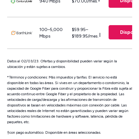
Disponi
940 Mbps
$70.00/mes.
100–5,000
$59.95–
Disponi
║
Mbps
$189.95/mes.
Datos al 02/03/23. Ofertas y disponibilidad pueden variar según la
ubicación y están sujetas a cambios.
*Términos y condiciones: Más impuestos y tarifas. El servicio no está
disponible en todas las áreas. Si vives en un departamento o condominio, la
capacidad de Google Fiber para construir y proporcionar la Fibra está sujeta al
acuerdo continuo entre Google Fiber y el propietario de la propiedad. Las
velocidades de carga/descarga y las afirmaciones de transmisión de
dispositivos se basan en velocidades máximas con conexión por cable. Las
velocidades reales de Internet no están garantizadas y pueden variar según
factores como limitaciones de hardware y software, latencia, pérdida de
paquetes, etc.
†con pago automático. Disponible en áreas seleccionadas.