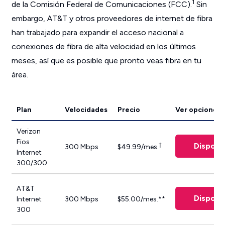
1
de la Comisión Federal de Comunicaciones (FCC).
Sin
embargo, AT&T y otros proveedores de internet de fibra
han trabajado para expandir el acceso nacional a
conexiones de fibra de alta velocidad en los últimos
meses, así que es posible que pronto veas fibra en tu
área.
Plan
Velocidades
Precio
Ver opciones
Verizon
Fios
Disponib
†
300 Mbps
$49.99/mes.
Internet
300/300
AT&T
Disponib
Internet
300 Mbps
$55.00/mes.**
300