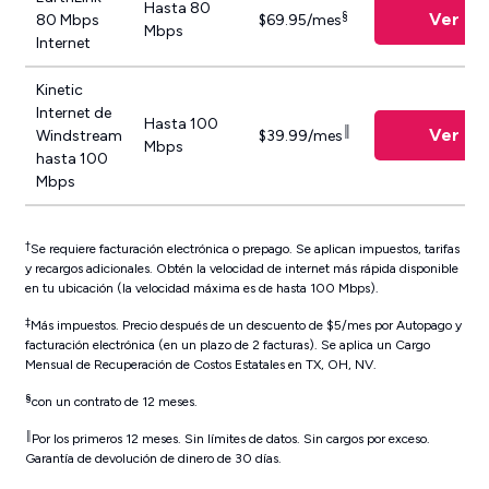
Hasta 80
§
Ver Pl
80 Mbps
$69.95/mes
Mbps
Internet
Kinetic
Internet de
Hasta 100
║
Ver Pl
Windstream
$39.99/mes
Mbps
hasta 100
Mbps
†
Se requiere facturación electrónica o prepago. Se aplican impuestos, tarifas
y recargos adicionales. Obtén la velocidad de internet más rápida disponible
en tu ubicación (la velocidad máxima es de hasta 100 Mbps).
‡
Más impuestos. Precio después de un descuento de $5/mes por Autopago y
facturación electrónica (en un plazo de 2 facturas). Se aplica un Cargo
Mensual de Recuperación de Costos Estatales en TX, OH, NV.
§
con un contrato de 12 meses.
║
Por los primeros 12 meses. Sin límites de datos. Sin cargos por exceso.
Garantía de devolución de dinero de 30 días.