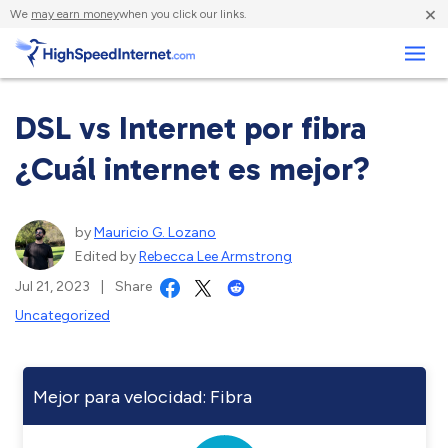
×
We
may earn money
when you click our links.
Negocios
DSL vs Internet por fibra
¿Cuál internet es mejor?
by
Mauricio G. Lozano
Edited by
Rebecca Lee Armstrong
Jul 21, 2023
|
Share
Uncategorized
Mejor para velocidad: Fibra