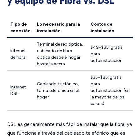
y equipo de Fibra vs. DSL
Tipo de
Lo necesario para la
Costos de
conexión
instalación
instalación
Terminal de red óptica,
$49–$85; gratis
Internet
cableado de fibra
para
de fibra
óptica desde el hogar
autoinstalación
hasta la acera
$35–$85; gratis
Cableado telefónico,
para
Internet
toma telefónica en el
autoinstalación (en
DSL
hogar
la mayoría de los
casos)
DSL es generalmente más fácil de instalar que la fibra, ya
que funciona a través del cableado telefónico que es