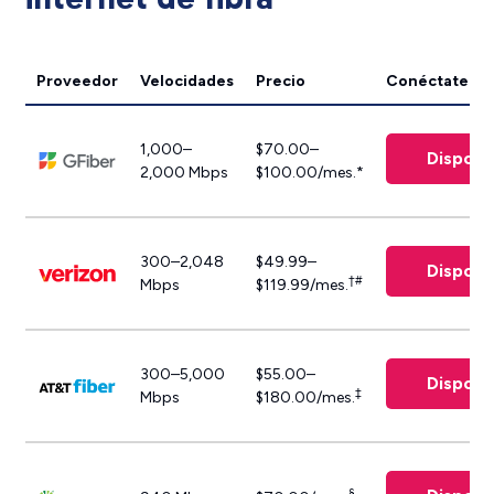
Proveedor
Velocidades
Precio
Conéctate
1,000–
$70.00–
Disponi
2,000 Mbps
$100.00/mes.*
300–2,048
$49.99–
Disponi
†#
Mbps
$119.99/mes.
300–5,000
$55.00–
Disponi
‡
Mbps
$180.00/mes.
§