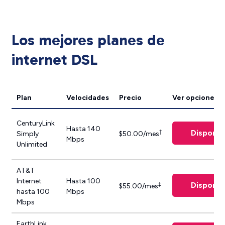
Los mejores planes de
internet DSL
Plan
Velocidades
Precio
Ver opciones
CenturyLink
Hasta 140
Disponib
†
Simply
$50.00/mes
Mbps
Unlimited
AT&T
Internet
Hasta 100
Disponib
‡
$55.00/mes
hasta 100
Mbps
Mbps
EarthLink