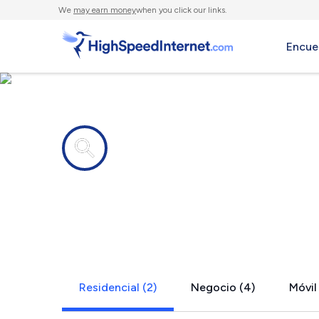
We
may earn money
when you click our links.
Encue
Compañías de Internet en
Central, SC
Residencial (2)
Negocio (4)
Móvil 