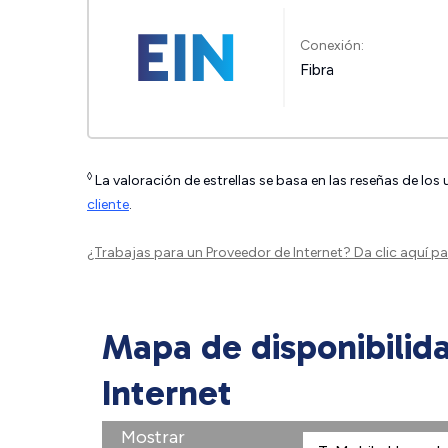
Conexión:
Fibra
◊
La valoración de estrellas se basa en las reseñas de los
cliente
.
¿Trabajas para un Proveedor de Internet?
Da clic aquí
par
Mapa de disponibilid
Internet
Mostrar