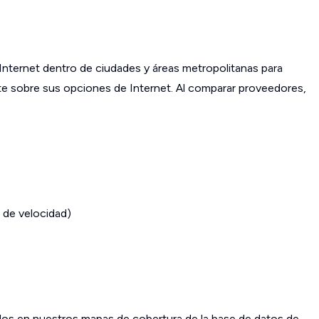
ternet dentro de ciudades y áreas metropolitanas para
ante sobre sus opciones de Internet. Al comparar proveedores,
 de velocidad)
os en nuestros mapas de cobertura de la base de datos de