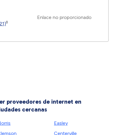
Enlace no proporcionado
◊
21)
er proveedores de internet en
iudades cercanas
orris
Easley
Clemson
Centerville