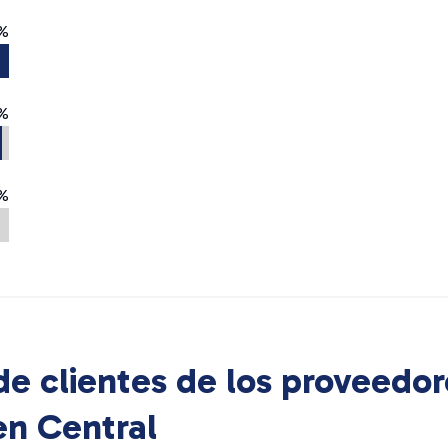
%
%
%
e clientes de los proveedor
 en
Central