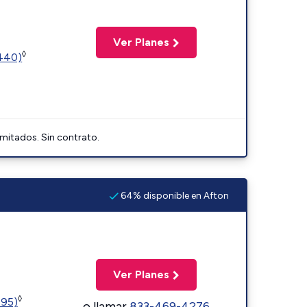
Ver Planes
◊
2440)
imitados. Sin contrato.
64% disponible en Afton
Ver Planes
◊
595)
o llamar
833-469-4276