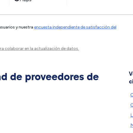
 usuarios y nuestra
encuesta independiente de satisfacción del
a colaborar en la actualización de datos.
ad de proveedores de
V
c
C
G
L