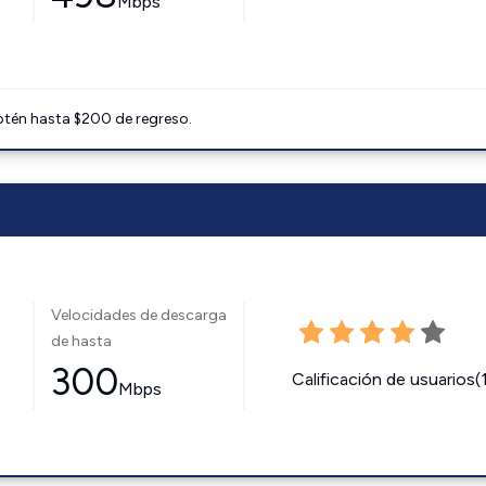
Mbps
btén hasta $200 de regreso.
Velocidades de descarga
de hasta
300
Calificación de usuarios(
Mbps