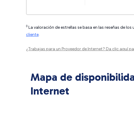
◊
La valoración de estrellas se basa en las reseñas de los
cliente
.
¿Trabajas para un Proveedor de Internet?
Da clic aquí
par
Mapa de disponibilid
Internet