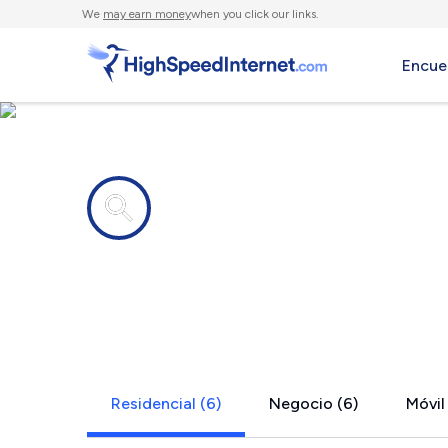
We
may earn money
when you click our links.
Encue
Compañías de Internet en
Afton, TN
Residencial (6)
Negocio (6)
Móvil 