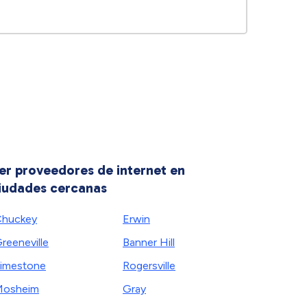
er proveedores de internet en
iudades cercanas
huckey
Erwin
reeneville
Banner Hill
imestone
Rogersville
Mosheim
Gray