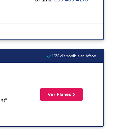
16% disponible en Afton
Ver Planes
◊
19)