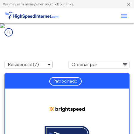
×
We
may earn money
when you click our links.
Negocios
Compañías de Internet en
Collegedale, TN
Patrocinado