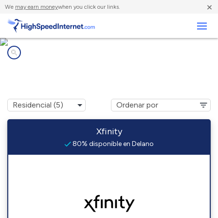
×
We
may earn money
when you click our links.
Negocios
Compañías de Internet en
Delano, TN
Xfinity
80% disponible en Delano