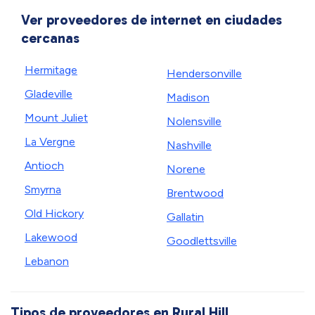
Ver proveedores de internet en ciudades
cercanas
Hermitage
Hendersonville
Gladeville
Madison
Mount Juliet
Nolensville
La Vergne
Nashville
Antioch
Norene
Smyrna
Brentwood
Old Hickory
Gallatin
Lakewood
Goodlettsville
Lebanon
Tipos de proveedores en Rural Hill