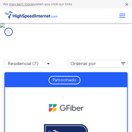
×
We
may earn money
when you click our links.
Negocios
Compañías de Internet en
Rural Hill, TN
Patrocinado