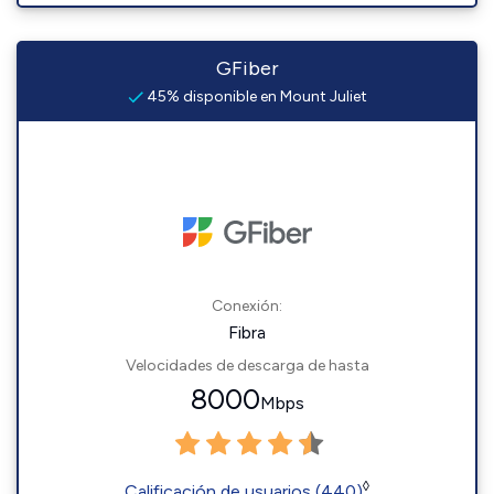
GFiber
45% disponible en Mount Juliet
Conexión:
Fibra
Velocidades de descarga de hasta
8000
Mbps
◊
Calificación de usuarios (440)