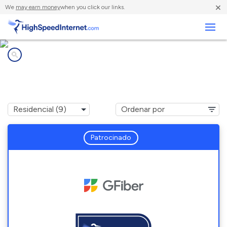
×
We
may earn money
when you click our links.
Negocios
Compañías de Internet en
Mount Juliet, TN
Patrocinado