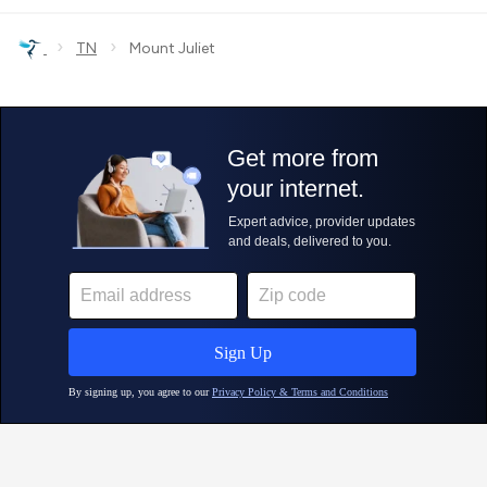
›
›
TN
Mount Juliet