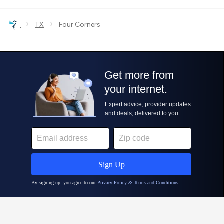
›
›
TX
Four Corners