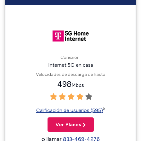
Conexión:
Internet 5G en casa
Velocidades de descarga de hasta
498
Mbps
◊
Calificación de usuarios (595)
Ver Planes
o llamar
833-469-4276