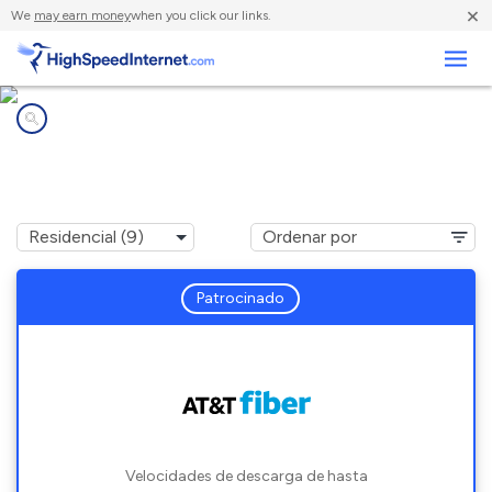
×
We
may earn money
when you click our links.
Negocios
Compañías de Internet en
Four Corners, TX
Patrocinado
Velocidades de descarga de hasta