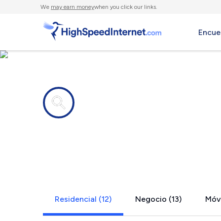
We
may earn money
when you click our links.
Encue
Compañías de Internet en
Muldoon, 
Residencial (12)
Negocio (13)
Móvi