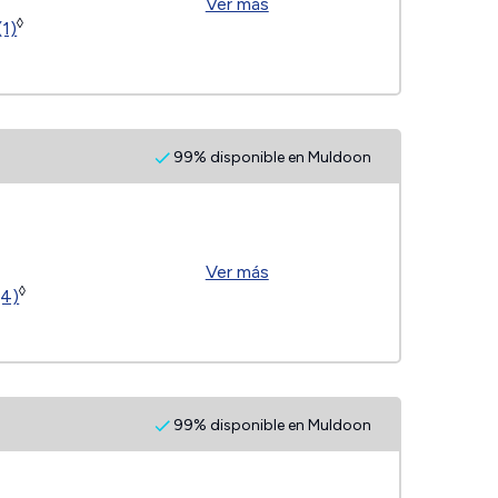
Ver más
◊
(1)
99% disponible en Muldoon
Ver más
◊
(4)
99% disponible en Muldoon