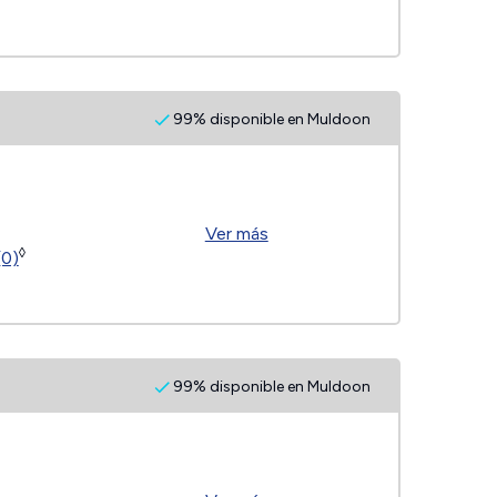
99% disponible en Muldoon
Ver más
◊
(0)
99% disponible en Muldoon