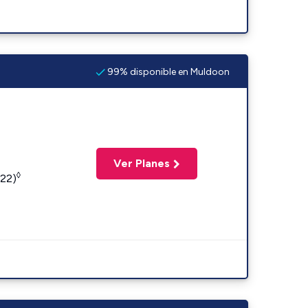
99% disponible en Muldoon
Ver Planes
◊
422)