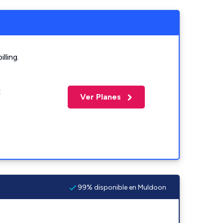
lling.
t
Ver Planes
99% disponible en Muldoon