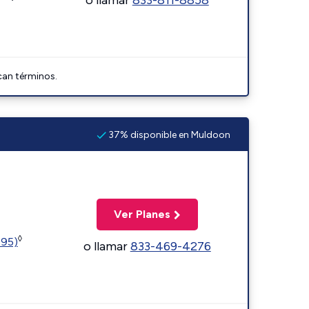
can términos.
37% disponible en Muldoon
Ver Planes
◊
595)
o llamar
833-469-4276