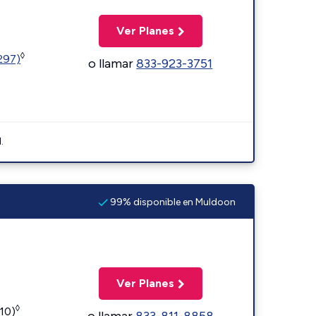
Ver Planes
◊
1297)
o llamar
833-923-3751
.
99% disponible en Muldoon
Ver Planes
◊
110)
o llamar
833-811-8858