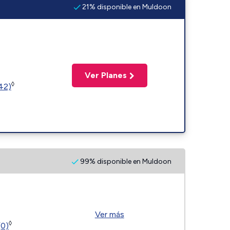
21% disponible en Muldoon
Ver Planes
◊
(42)
99% disponible en Muldoon
Ver más
◊
(0)