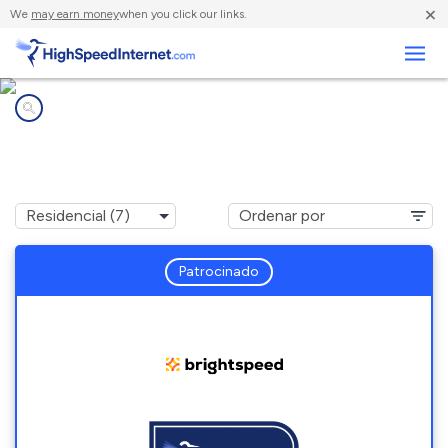
×
We
may earn money
when you click our links.
Negocios
Compañías de Internet en
Green Bay, VA
Patrocinado