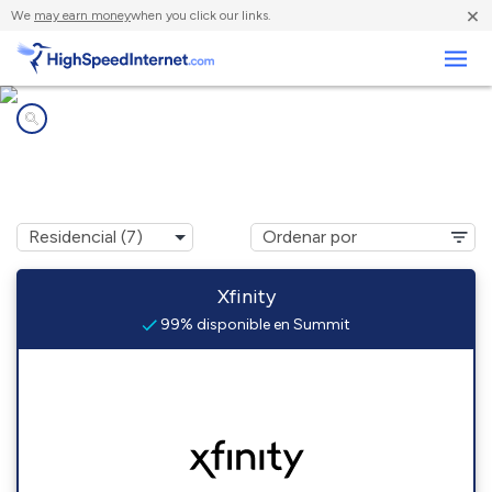
×
We
may earn money
when you click our links.
Negocios
Compañías de Internet en
Summit, WA
Xfinity
99% disponible en Summit