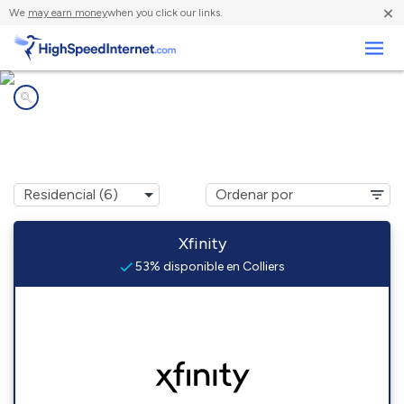
×
We
may earn money
when you click our links.
Negocios
Compañías de Internet en
Colliers, WV
Xfinity
53% disponible en Colliers