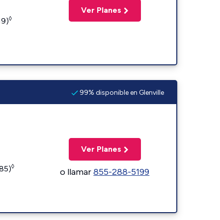
Ver Planes
◊
19)
99% disponible en Glenville
Ver Planes
◊
185)
o llamar
855-288-5199