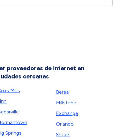
er proveedores de internet en
iudades cercanas
oxs Mills
Berea
inn
Millstone
edarville
Exchange
Normantown
Orlando
ig Springs
Shock