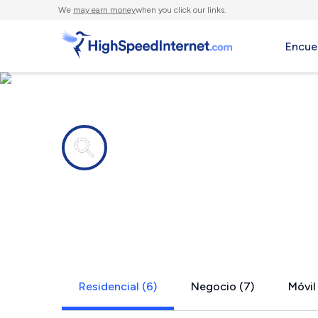
We
may earn money
when you click our links.
Encue
Compañías de Internet en
Glenville, 
Residencial (6)
Negocio (7)
Móvil 