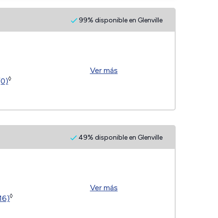
99% disponible en Glenville
Ver más
◊
(0)
49% disponible en Glenville
Ver más
◊
16)