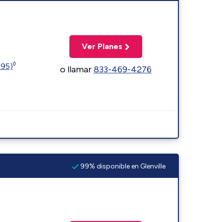
Ver Planes
◊
595)
o llamar
833-469-4276
99% disponible en Glenville