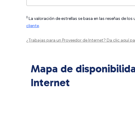
◊
La valoración de estrellas se basa en las reseñas de los
cliente
.
¿Trabajas para un Proveedor de Internet?
Da clic aquí
par
Mapa de disponibilid
Internet