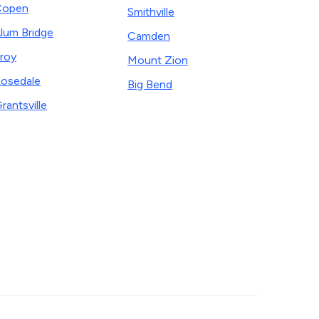
Copen
Smithville
lum Bridge
Camden
roy
Mount Zion
osedale
Big Bend
rantsville