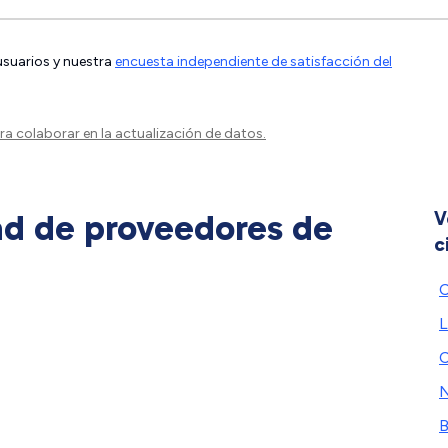
 usuarios y nuestra
encuesta independiente de satisfacción del
a colaborar en la actualización de datos.
ad de proveedores de
V
c
C
L
C
B