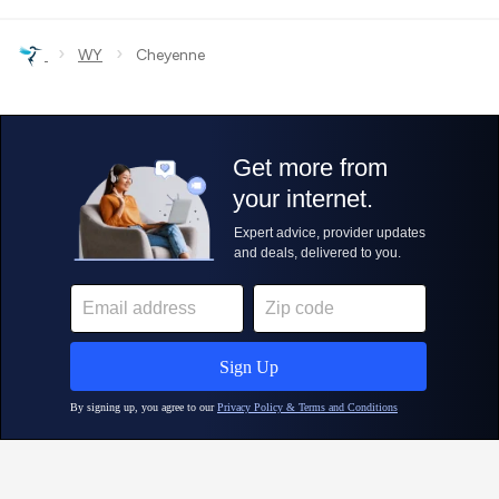
›
›
WY
Cheyenne