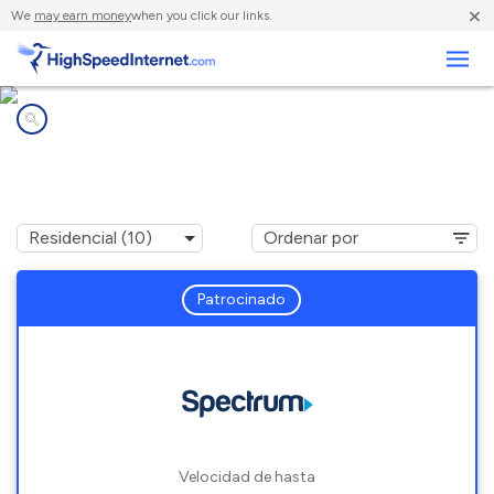
×
We
may earn money
when you click our links.
Negocios
Compañías de Internet en
Cheyenne, WY
Patrocinado
Velocidad de hasta