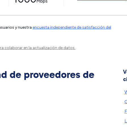
Mbps
 usuarios y nuestra
encuesta independiente de satisfacción del
a colaborar en la actualización de datos.
ad de proveedores de
V
c
W
G
F
L