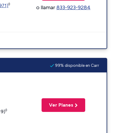
◊
1971)
o llamar
833-923-9284
99% disponible en Carr
Ver Planes
◊
19)