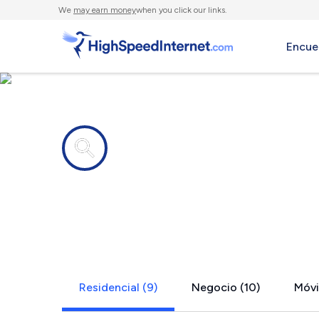
We
may earn money
when you click our links.
Encue
Compañías de Internet en
Carr, CO
Residencial (9)
Negocio (10)
Móvil