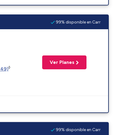
99% disponible en Carr
Ver Planes
◊
449)
99% disponible en Carr