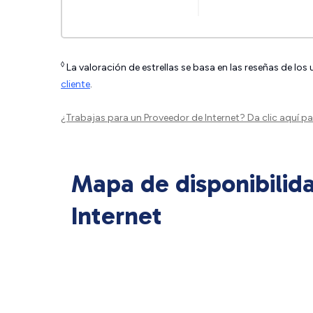
◊
La valoración de estrellas se basa en las reseñas de los
cliente
.
¿Trabajas para un Proveedor de Internet?
Da clic aquí
par
Mapa de disponibilid
Internet