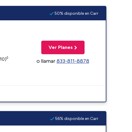
50% disponible en Carr
Ver Planes
◊
110)
o llamar
833-811-8878
56% disponible en Carr