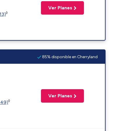
Ver Planes
◊
13)
85% disponible en Cherryland
Ver Planes
◊
449)