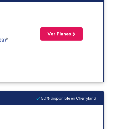
Ver Planes
◊
(38)
.
50% disponible en Cherryland