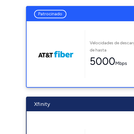
Patrocinado
Velocidades de desca
de hasta
5000
Mbps
Xfinity