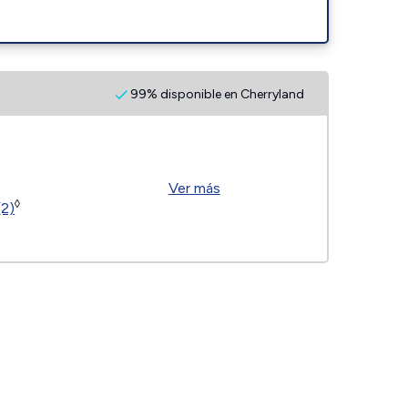
99% disponible en Cherryland
Ver más
◊
(2)