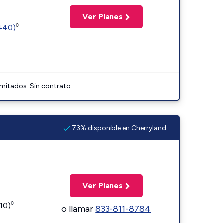
Ver Planes
◊
2440)
imitados. Sin contrato.
73% disponible en Cherryland
Ver Planes
◊
110)
o llamar
833-811-8784