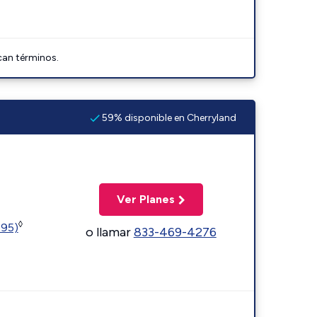
can términos.
59% disponible en Cherryland
Ver Planes
◊
595)
o llamar
833-469-4276