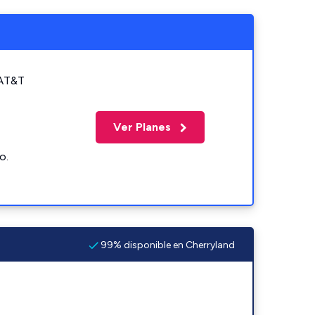
 AT&T
Ver Planes
o.
99% disponible en Cherryland