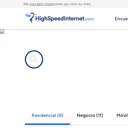
We
may earn money
when you click our links.
Encue
Compañías de Internet en
Cherryland
Residencial (8)
Negocio (11)
Móvil