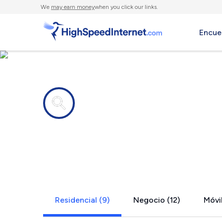
We
may earn money
when you click our links.
Encue
Compañías de Internet en
Ashland, C
Residencial (9)
Negocio (12)
Móvil