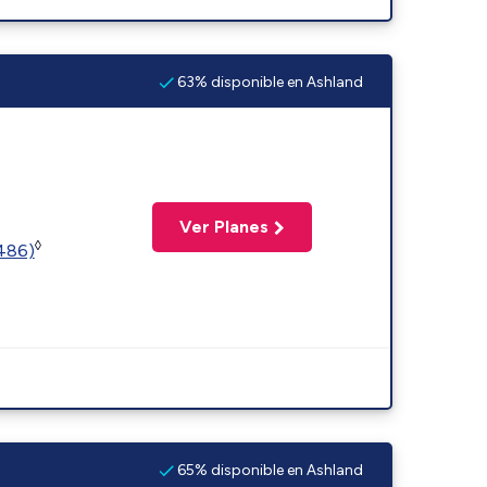
63% disponible en Ashland
Ver Planes
◊
2486)
65% disponible en Ashland