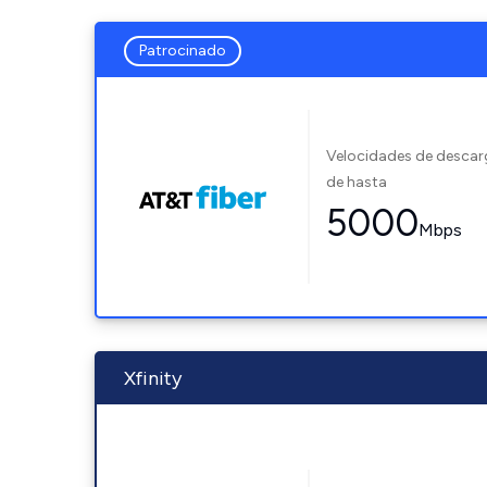
Patrocinado
Velocidades de desca
de hasta
5000
Mbps
Xfinity