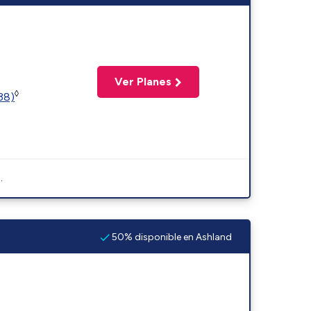
Ver Planes
◊
(38)
.
50% disponible en Ashland