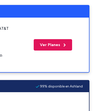
 AT&T
Ver Planes
o.
99% disponible en Ashland