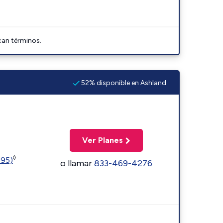
can términos.
52% disponible en Ashland
Ver Planes
◊
595)
o llamar
833-469-4276