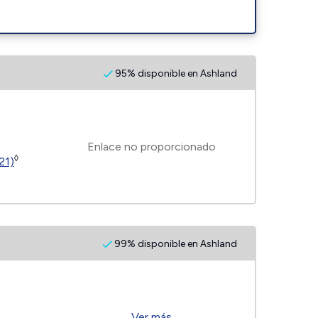
95% disponible en Ashland
Enlace no proporcionado
◊
21)
99% disponible en Ashland
Ver más