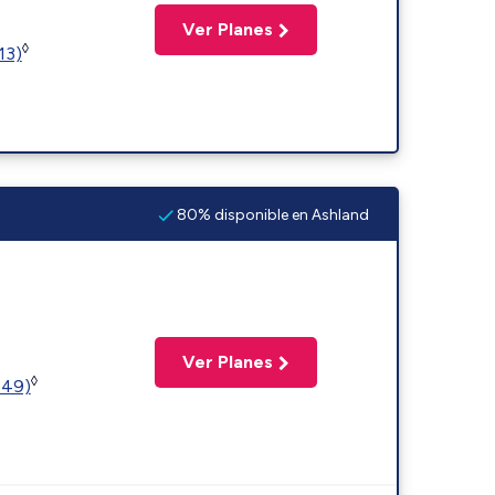
Ver Planes
◊
13)
80% disponible en Ashland
Ver Planes
◊
449)