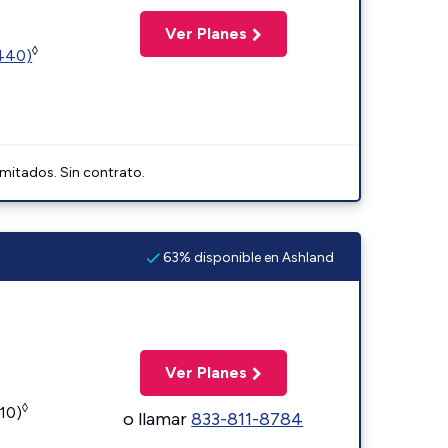
Ver Planes
◊
2440)
imitados. Sin contrato.
63% disponible en Ashland
Ver Planes
◊
110)
o llamar
833-811-8784