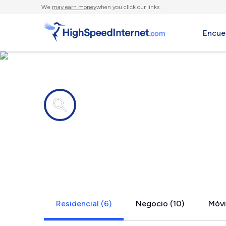
We
may earn money
when you click our links.
Encue
Compañías de Internet en
Country Cl
Residencial (6)
Negocio (10)
Móvil