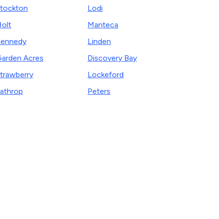
tockton
Lodi
olt
Manteca
ennedy
Linden
arden Acres
Discovery Bay
trawberry
Lockeford
athrop
Peters