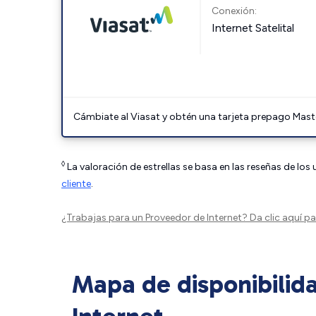
Conexión:
Internet Satelital
Cámbiate al Viasat y obtén una tarjeta prepago Mast
◊
La valoración de estrellas se basa en las reseñas de los
cliente
.
¿Trabajas para un Proveedor de Internet?
Da clic aquí
par
Mapa de disponibilid