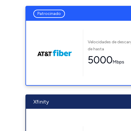
Patrocinado
Velocidades de desca
de hasta
5000
Mbps
Xfinity