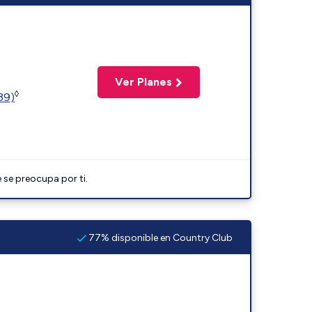
Ver Planes
◊
(39)
 se preocupa por ti.
77% disponible en Country Club