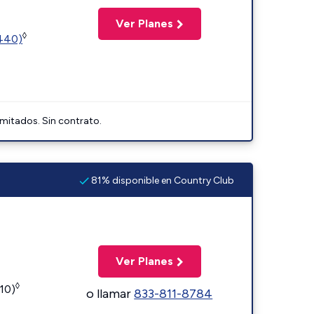
Ver Planes
◊
2440)
imitados. Sin contrato.
81% disponible en Country Club
Ver Planes
◊
110)
o llamar
833-811-8784