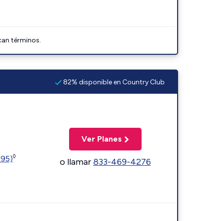
can términos.
82% disponible en Country Club
Ver Planes
◊
595)
o llamar
833-469-4276