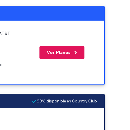
 AT&T
Ver Planes
o.
99% disponible en Country Club