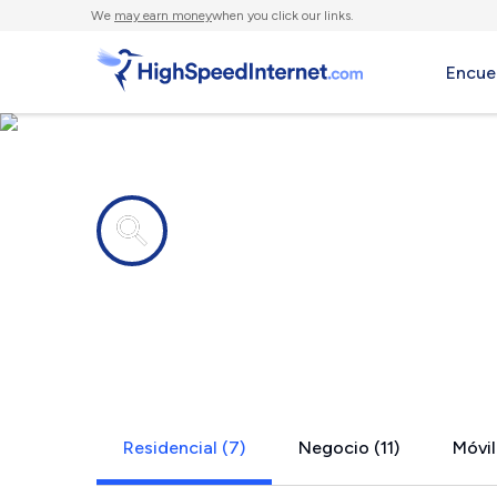
We
may earn money
when you click our links.
Encue
Compañías de Internet en
Discovery B
Residencial (7)
Negocio (11)
Móvil