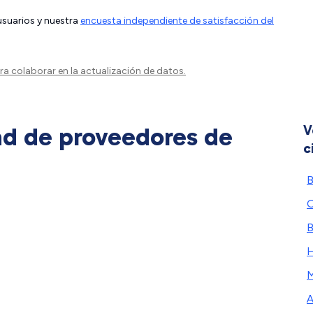
 usuarios y nuestra
encuesta independiente de satisfacción del
a colaborar en la actualización de datos.
ad de proveedores de
V
c
B
O
B
H
M
A