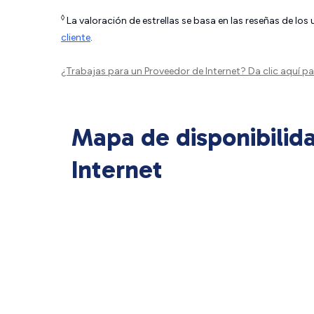
◊
La valoración de estrellas se basa en las reseñas de los
cliente
.
¿Trabajas para un Proveedor de Internet?
Da clic aquí
par
Mapa de disponibilid
Internet