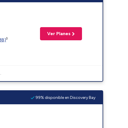
Ver Planes
◊
(38)
.
99% disponible en Discovery Bay