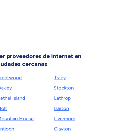
er proveedores de internet en
iudades cercanas
rentwood
Tracy
akley
Stockton
ethel Island
Lathrop
olt
Isleton
ountain House
Livermore
ntioch
Clayton