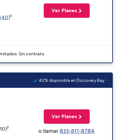
Ver Planes
◊
2440)
imitados. Sin contrato.
42% disponible en Discovery Bay
Ver Planes
◊
110)
o llamar
833-811-8784