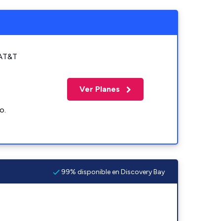
 AT&T
Ver Planes
o.
99% disponible en Discovery Bay