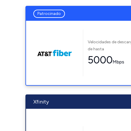
Patrocinado
Velocidades de desca
de hasta
5000
Mbps
Xfinity