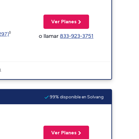
Ver Planes
◊
1297)
o llamar
833-923-3751
.
99% disponible en Solvang
Ver Planes