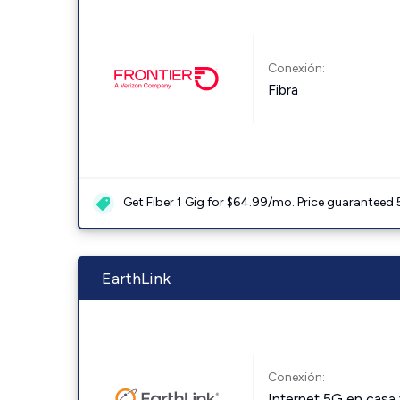
Conexión:
Fibra
Get Fiber 1 Gig for $64.99/mo. Price guaranteed 
EarthLink
Conexión:
Internet 5G en casa 