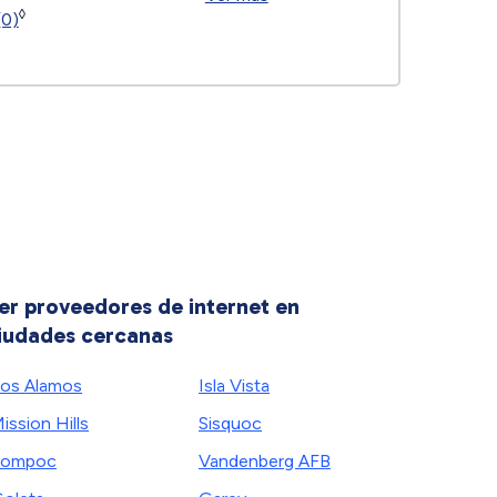
◊
(0)
er proveedores de internet en
iudades cercanas
os Alamos
Isla Vista
ission Hills
Sisquoc
Lompoc
Vandenberg AFB