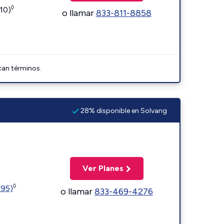
◊
110)
o llamar
833-811-8858
can términos.
28% disponible en Solvang
Ver Planes
◊
595)
o llamar
833-469-4276