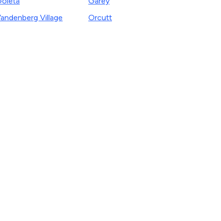
oleta
Garey
andenberg Village
Orcutt