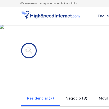
We
may earn money
when you click our links.
Encue
Compañías de Internet en
Solvang, C
Residencial (7)
Negocio (8)
Móvil 