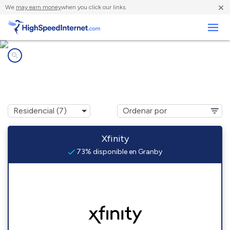
×
We
may earn money
when you click our links.
Negocios
Compañías de Internet en
Granby, CO
Xfinity
73% disponible en Granby