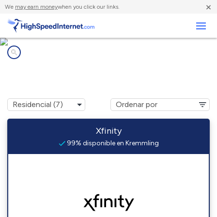
×
We
may earn money
when you click our links.
Negocios
Compañías de Internet en
Kremmling, CO
Xfinity
99% disponible en Kremmling