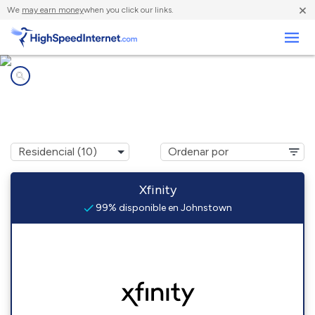
×
We
may earn money
when you click our links.
Negocios
Compañías de Internet en
Johnstown, CO
Xfinity
99% disponible en Johnstown