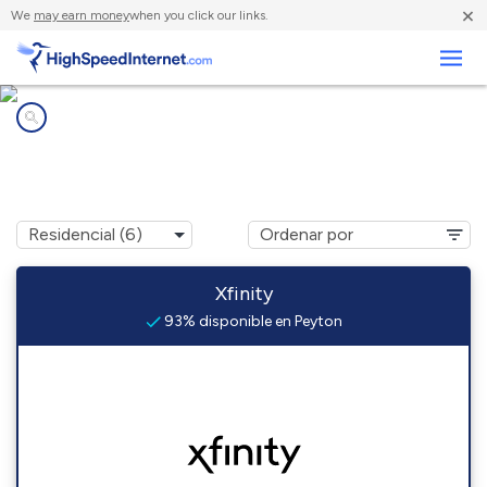
×
We
may earn money
when you click our links.
Negocios
Compañías de Internet en
Peyton, CO
Xfinity
93% disponible en Peyton