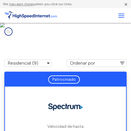
×
We
may earn money
when you click our links.
Negocios
Compañías de Internet en
Storrs Mansfield, CT
Patrocinado
Velocidad de hasta