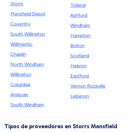
Storrs
Tolland
Mansfield Depot
Ashford
Coventry
Windham
South Willington
Hampton
Willimantic
Bolton
Chaplin
Scotland
North Windham
Hebron
Willington
Eastford
Columbia
Vernon Rockville
Andover
Lebanon
South Windham
Tipos de proveedores en Storrs Mansfield